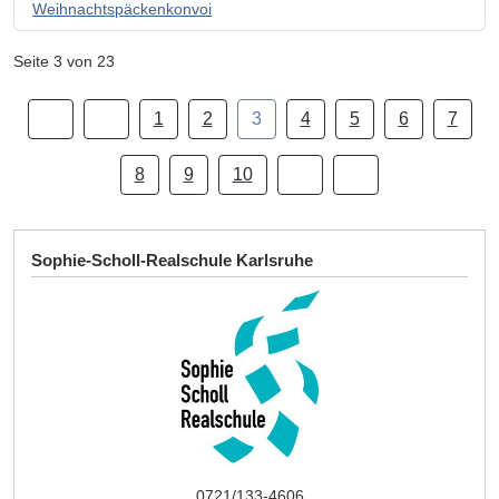
Weihnachtspäckenkonvoi
Seite 3 von 23
1
2
3
4
5
6
7
8
9
10
Sophie-Scholl-Realschule Karlsruhe
0721/133-4606