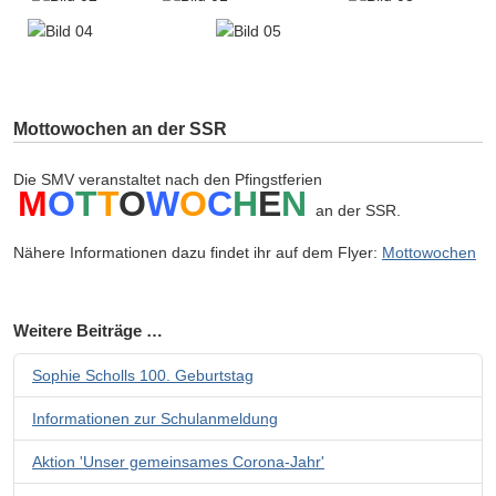
Mottowochen an der SSR
Die SMV veranstaltet nach den Pfingstferien
M
O
T
T
O
W
O
C
H
E
N
an der SSR.
Nähere Informationen dazu findet ihr auf dem Flyer:
Mottowochen
Weitere Beiträge …
Sophie Scholls 100. Geburtstag
Informationen zur Schulanmeldung
Aktion 'Unser gemeinsames Corona-Jahr'