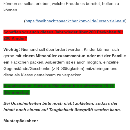
können so selbst erleben, welche Freude es bereitet, helfen zu
können.
(
https://weihnachtspaeckchenkonvoi.de/unser-ziel-neu/
)
Schaffen wir auch dieses Jahr wieder über 200 Päckchen für
200 Kinder?
Wichtig:
Niemand soll überfordert werden. Kinder können sich
gerne
mit einem Mitschüler zusammentun oder mit der Familie
ein
Päckchen packen. Außerdem ist es auch möglich, einzelne
Gegenstände/Geschenke (z.B. Süßigkeiten) mitzubringen und
diese als Klasse gemeinsam zu verpacken.
Abgabedatum
:
Bitte
alle Päckchen bis
spätestens 25.11.
(Donnerstag)
Bei Unsicherheiten bitte noch nicht zukleben, sodass der
Inhalt noch einmal auf Tauglichkeit überprüft werden kann.
Musterpäckchen
: